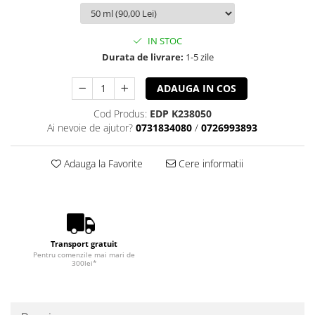
IN STOC
Durata de livrare:
1-5 zile
ADAUGA IN COS
Cod Produs:
EDP K238050
Ai nevoie de ajutor?
0731834080
/
0726993893
Adauga la Favorite
Cere informatii
Transport gratuit
Pentru comenzile mai mari de
300lei*