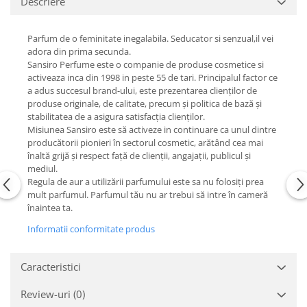
Descriere
Parfum de o feminitate inegalabila. Seducator si senzual,il vei
adora din prima secunda.
Sansiro Perfume este o companie de produse cosmetice si
activeaza inca din 1998 in peste 55 de tari. Principalul factor ce
a adus succesul brand-ului, este prezentarea clienților de
produse originale, de calitate, precum și politica de bază și
stabilitatea de a asigura satisfacția clienților.
Misiunea Sansiro este să activeze in continuare ca unul dintre
producătorii pionieri în sectorul cosmetic, arătând cea mai
înaltă grijă și respect față de clienții, angajații, publicul și
mediul.
Regula de aur a utilizării parfumului este sa nu folosiți prea
mult parfumul. Parfumul tău nu ar trebui să intre în cameră
înaintea ta.
Informatii conformitate produs
Caracteristici
Review-uri
(0)