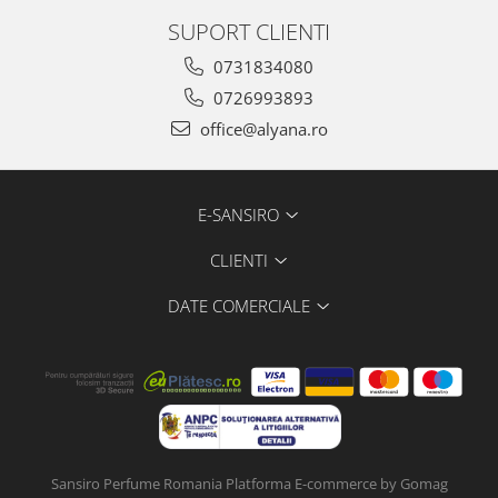
SUPORT CLIENTI
0731834080
0726993893
office@alyana.ro
E-SANSIRO
CLIENTI
DATE COMERCIALE
Sansiro Perfume Romania
Platforma E-commerce by Gomag