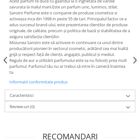
Acest parfum te duce cu gaandul la o inghetata de vanilie
savurata la malul marii.Este un parfum unic, luminos, stilat.
Sansiro Perfume este o companie de produse cosmetice si
activeaza inca din 1998 in peste 55 de tari. Principalul factor ce a
adus succesul brand-ului, este prezentarea clienților de produse
originale, de calitate, precum și politica de bază și stabilitatea de a
asigura satisfacția clienților.
Misiunea Sansiro este să activeze in continuare ca unul dintre
producătorii pionieri în sectorul cosmetic, arătând cea mai înaltă
grijă și respect față de clienții, angajații, publicul și mediul.
Regula de aur a utilizării parfumului este sa nu folosiți prea mult
parfumul. Parfumul tău nu ar trebui să intre în cameră înaintea
ta.
Informatii conformitate produs
Caracteristici
Review-uri
(0)
RECOMANDARI