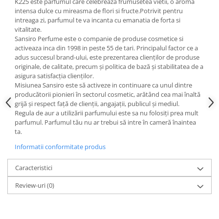
K225 este parfumul care celebreaza frumusetea vietii, o aroma
intensa dulce cu mireasma de flori si fructe.Potrivit pentru
intreaga zi, parfumul te va incanta cu emanatia de forta si
vitalitate.
Sansiro Perfume este o companie de produse cosmetice si
activeaza inca din 1998 in peste 55 de tari. Principalul factor ce a
adus succesul brand-ului, este prezentarea clienților de produse
originale, de calitate, precum și politica de bază și stabilitatea de a
asigura satisfacția clienților.
Misiunea Sansiro este să activeze in continuare ca unul dintre
producătorii pionieri în sectorul cosmetic, arătând cea mai înaltă
grijă și respect față de clienții, angajații, publicul și mediul.
Regula de aur a utilizării parfumului este sa nu folosiți prea mult
parfumul. Parfumul tău nu ar trebui să intre în cameră înaintea
ta.
Informatii conformitate produs
Caracteristici
Review-uri
(0)