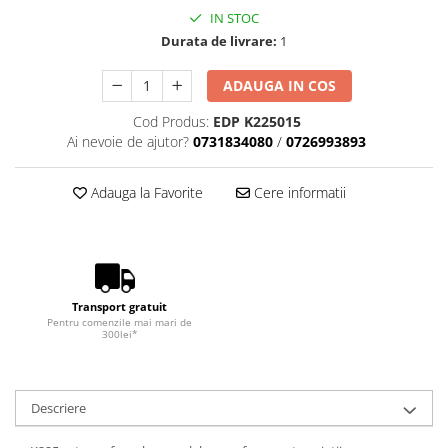
IN STOC
Durata de livrare:
1
ADAUGA IN COS
Cod Produs:
EDP K225015
Ai nevoie de ajutor?
0731834080
/
0726993893
Adauga la Favorite
Cere informatii
Transport gratuit
Pentru comenzile mai mari de
300lei*
Descriere